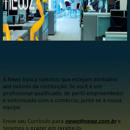
A Newz busca talentos que estejam alinhados
aos valores da instituição. Se você é um
profissional qualificado, de perfil empreendedor
e sintonizado com o comércio, junte-se à nossa
equipe.
Envie seu Currículo para
newz@newz.com.br
e
teremos o prazer em recebe-lo.